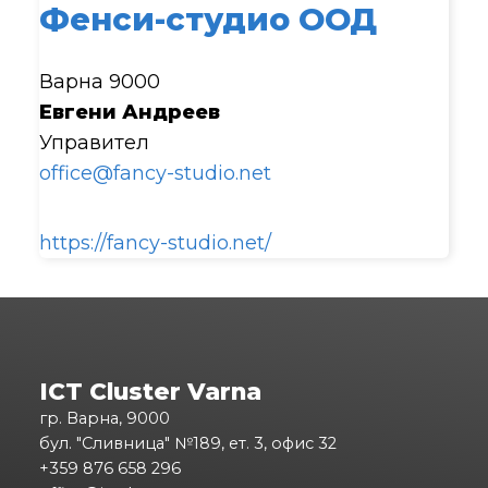
Фенси-студио ООД
Варна 9000
Евгени Андреев
Управител
office@fancy-studio.net
https://fancy-studio.net/
ICT Cluster Varna
гр. Варна, 9000
бул. "Сливница" №189, ет. 3, офис 32
+359 876 658 296