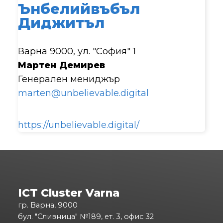
Ънбелийвъбъл
Диджитъл
Варна 9000, ул. "София" 1
Мартен Демирев
Генерален мениджър
marten@unbelievable.digital
https://unbelievable.digital/
ICT Cluster Varna
гр. Варна, 9000
бул. "Сливница" №189, ет. 3, офис 32