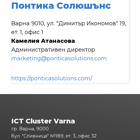
Понтика Солюшънс
Варна 9010, ул. "Димитър Икономов" 19,
ет. 1, офис 1
Камелия Атанасова
Административен директор
marketing@ponticasolutions.com
https://ponticasolutions.com/
ICT Cluster Varna
гр. Варна, 9000
бул. "Сливница" №189, ет. 3, офис 32