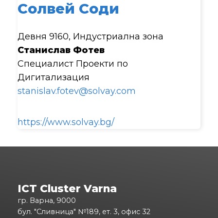
Солвей Соди
Девня 9160, Индустриална зона
Станислав Фотев
Специалист Проекти по
Дигитализация
stanislav.fotev@solvay.com
https://www.solvay.bg/
ICT Cluster Varna
гр. Варна, 9000
бул. "Сливница" №189, ет. 3, офис 32