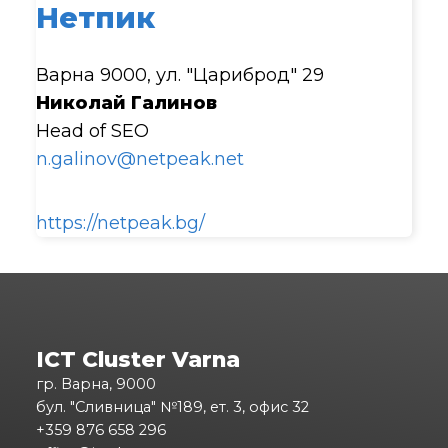
Нетпик
Варна 9000, ул. "Цариброд" 29
Николай Галинов
Head of SEO
n.galinov@netpeak.net
https://netpeak.bg/
ICT Cluster Varna
гр. Варна, 9000
бул. "Сливница" №189, ет. 3, офис 32
+359 876 658 296