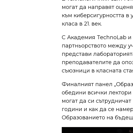
могат да направят оценя
към киберсигурността в 
класа в 21. век.
С Академия TechnoLab и 
партньорството между уч
представи лабораторията
преподавателите да опоз
съюзници в класната ста
Финалният панел „Образо
обедини всички лектори и
могат да си сътрудничат
години и как да се наме
Образованието на бъдеще