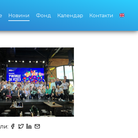
е
Новини
Фонд
Календар
Контакти
ли: