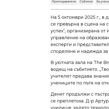
Преподаватели
Събития
За учен
На 5 октомври 2025 г., в
се превърна в сцена на 
успех“, организирана от
управление на образован
експерти и представител
споделяне и надежда за
В уютната зала на The Br
водещ на събитието. „Тво
учителят предава знания
учениците по пътя на от
Денят продължи с пъстра
се преплетоха. Д-р Арту
училище, където техноло