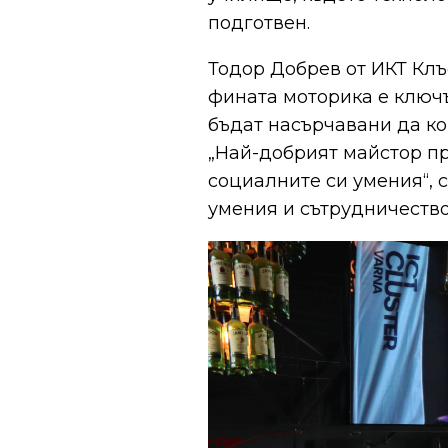
подготвен.
Тодор Добрев от ИКТ Клъ
фината моторика е ключъ
бъдат насърчавани да ко
„Най-добрият майстор пр
социалните си умения“, 
умения и сътрудничеств