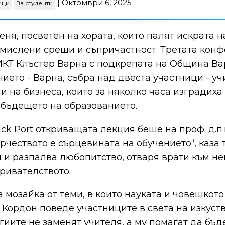
| Октомври 6, 2025
ици
За студенти
 деня, посветен на хората, които палят искрата 
смислени срещи и съпричастност. Третата кон
 ИКТ Клъстер Варна с подкрепата на Община В
ието - Варна, събра над двеста участници - уч
и на бизнеса, които за няколко часа изградих
 бъдещето на образованието.
ick Port откриващата лекция беше на проф. д.п
рчеството е сърцевината на обучението“, каза 
 и разпалва любопитство, отваря врати към не
кривателството.
 мозайка от теми, в които науката и човешкот
р Кордон поведе участниците в света на изкуст
гиите не заменят учителя, а му помагат да бъд