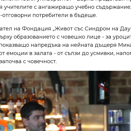
пя учителите с ангажиращо учебно съдържание,
-отговорни потребители в бъдеще.
ател на Фондация „Живот със Синдром на Даун
рху образованието с човешко лице - за уроци
, показващо напредъка на нейната дъщеря Мик
т емоции в залата - от сълзи до усмивки, напо
започва с човечност.