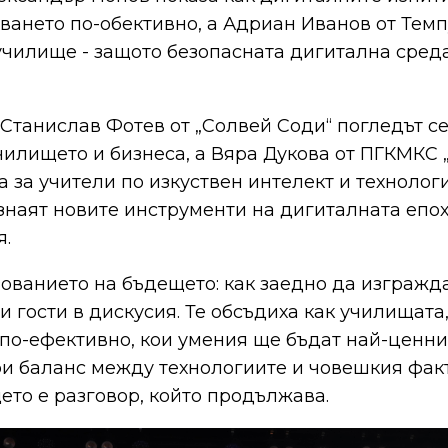
ването по-обективно, а Адриан Иванов от Тем
училище - защото безопасната дигитална сред
Станислав Фотев от „Солвей Соди“ погледът с
илището и бизнеса, а Вяра Дукова от ПГКМКС „
 за учители по изкуствен интелект и технолог
наят новите инструменти на дигиталната епох
я.
ванието на бъдещето: как заедно да изгражда
 гости в дискусия. Те обсъдиха как училищата,
 по-ефективно, кои умения ще бъдат най-ценни
ри баланс между технологиите и човешкия факт
то е разговор, който продължава.