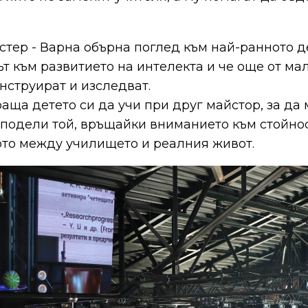
стер - Варна обърна поглед към най-ранното де
т към развитието на интелекта и че още от ма
нструират и изследват.
аща детето си да учи при друг майстор, за да 
сподели той, връщайки вниманието към стойно
ото между училището и реалния живот.