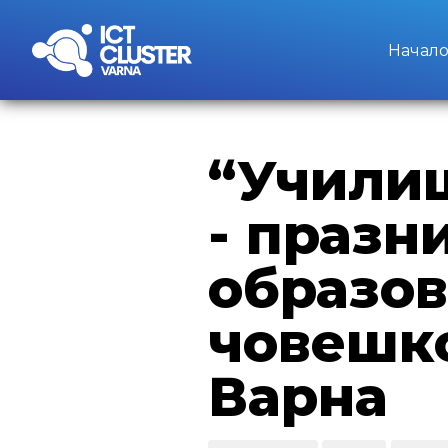
Начал
“Училищ
- празн
образов
човешко
Варна