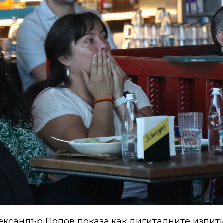
ександър Попов показа как дигиталните изпити