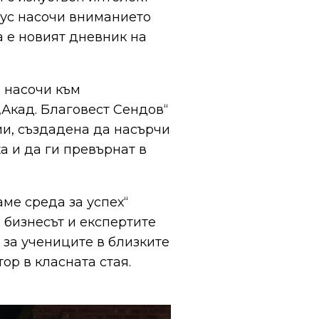
пус насочи вниманието
а е новият дневник на
е насочи към
Акад. Благовест Сендов“
ии, създадена да насърчи
а и да ги превърнат в
ме среда за успех“
 бизнесът и експертите
 за учениците в близките
ор в класната стая.