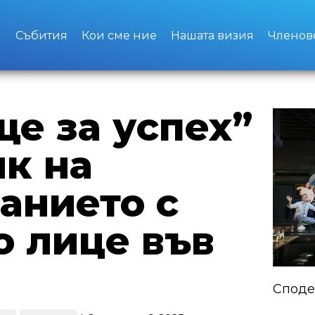
о
Събития
Кои сме ние
Нашата визия
Членов
е за успех”
ик на
анието с
 лице във
Споде