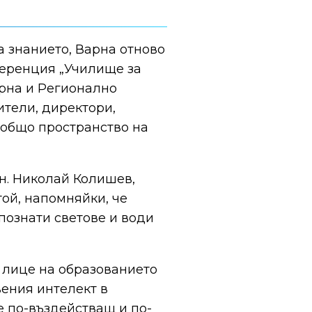
на знанието, Варна отново
ференция „Училище за
арна и Регионално
ители, директори,
а общо пространство на
.н. Николай Колишев,
той, напомняйки, че
познати светове и води
о лице на образованието
вения интелект в
е по-въздействащ и по-