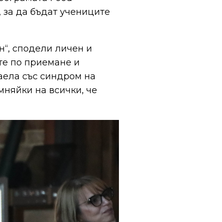
 за да бъдат учениците
“, сподели личен и
те по приемане и
аела със синдром на
мняйки на всички, че