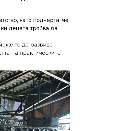
тство, като подчерта, че
лки децата трябва да
може то да развива
стта на практическите