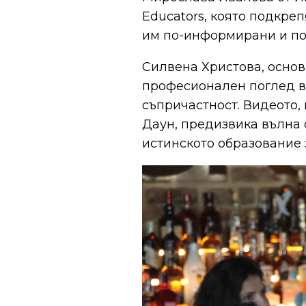
Educators, която подкре
им по-информирани и по
Силвена Христова, основ
професионален поглед въ
съпричастност. Видеото
Даун, предизвика вълна о
истинското образование 